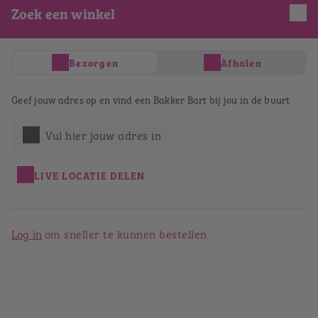
Zoek een winkel
Je hebt nog geen producten in je winkelwagen
Totaal
€ 0,00
Bezorgen
Afhalen
Verder winkelen
Afrekenen
Geef jouw adres op en vind een Bakker Bart bij jou in de buurt
Bestellen bij Bakker Bart
Zutphen
Vul hier jouw adres in
Terug naar het winkeloverzicht
LIVE LOCATIE DELEN
Log in
om sneller te kunnen bestellen
Bakker Bart Zutphen
Houtmarkt 55
7201 KJ
Zutphen