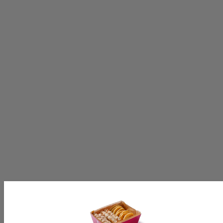
ABONNEREN
Volg ons op:
[productinformationlabel]
[productpartial_productinformation_cancelbtn]
[productpartial_productinformation_okbtn]
[productinformationlabel]