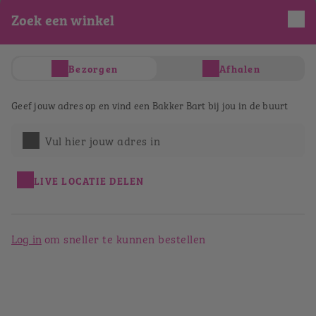
Zoek een winkel
Je hebt nog geen producten in je winkelwagen
Totaal
€ 0,00
Verder winkelen
Bezorgen
Afhalen
Afrekenen
Bestellen bij Bakker Bart Venlo
Geef jouw adres op en vind een Bakker Bart bij jou in de buurt
Lomstraat
Vul hier jouw adres in
Terug naar het winkeloverzicht
LIVE LOCATIE DELEN
Log in
om sneller te kunnen bestellen
Bakker Bart Venlo Lomstraat
Lomstraat 2
5911 GN
Venlo