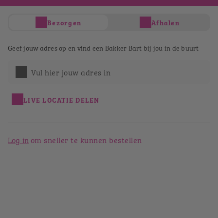
Je hebt nog geen producten in je winkelwagen
Bezorgen
Afhalen
Totaal
€ 0,00
Verder winkelen
Geef jouw adres op en vind een Bakker Bart bij jou in de buurt
Afrekenen
Bestellen bij Bakker Bart
Vul hier jouw adres in
Hoogeveen
LIVE LOCATIE DELEN
Terug naar het winkeloverzicht
Log in
om sneller te kunnen bestellen
Bakker Bart Hoogeveen
Hoofdstraat 222
7901 JZ
Hoogeveen