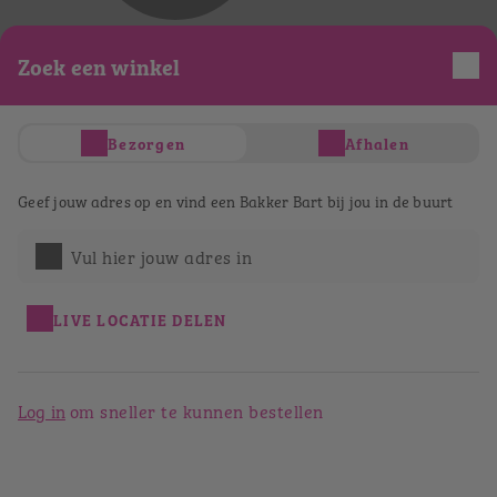
Je hebt nog geen producten in je winkelwagen
Totaal
Zoek een winkel
€ 0,00
Verder winkelen
Afrekenen
Bezorgen
Afhalen
Bestellen bij Bakker Bart
Geef jouw adres op en vind een Bakker Bart bij jou in de buurt
Enschede
Vul hier jouw adres in
Terug naar het winkeloverzicht
LIVE LOCATIE DELEN
Log in
om sneller te kunnen bestellen
Bakker Bart Enschede
Langestraat 14
7511 HC
Enschede