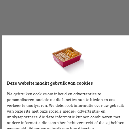
[productinformationlabel]
[productpartial_productinformation_cancelbtn]
[productpartial_productinformation_okbtn]
[productinformationlabel]
[productpartial_productinformation_cancelbtn]
[productpartial_productinformation_okbtn]
[productinformationlabel]
Deze website maakt gebruik van cookies
We gebruiken cookies om inhoud en advertenties te
[productpartial_productinformation_cancelbtn]
personaliseren, sociale mediafuncties aan te bieden en ons
[productpartial_productinformation_okbtn]
verkeer te analyseren. We delen ook informatie over uw gebruik
van onze site met onze sociale media-, advertentie- en
[productinformationlabel]
analysepartners, die deze informatie kunnen combineren met
andere informatie die u aan hen hebt verstrekt of die zij hebben
verzameld tijdens uw gebruik van hun diensten.