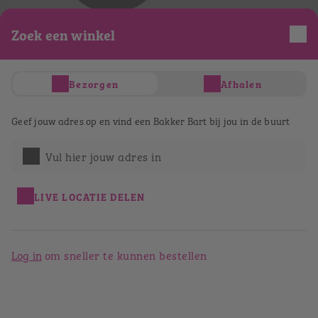
Je hebt nog geen producten in je winkelwagen
Zoek een winkel
Totaal
€ 0,00
Verder winkelen
Afrekenen
Bezorgen
Afhalen
Bestellen bij Bakker Bart
Geef jouw adres op en vind een Bakker Bart bij jou in de buurt
Barneveld
Vul hier jouw adres in
Terug naar het winkeloverzicht
LIVE LOCATIE DELEN
Log in
om sneller te kunnen bestellen
Bakker Bart Barneveld
Langstraat 25
3771 BA
Barneveld