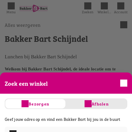
Menu
Zoeken
Winkelmandje
Account
Alles weergeven
Bakker Bart Schijndel
Lunchen bij Bakker Bart Schijndel
Welkom bij Bakker Bart Schijndel, de ideale locatie om te
lunchen
! Bij ons geniet je van een uitgebreide lunchkaart met
Zoek een winkel
heerlijk belegde broodjes, warme panini's en verse salades. Of
je nu gezellig komt lunchen met vrienden of een zakelijke lunch
hebt, bij Bakker Bart Schijndel zit je altijd goed.
Bezorgen
Afhalen
Lunch afhalen of bezorgen
Geef jouw adres op en vind een Bakker Bart bij jou in de buurt
Geen tijd om bij ons te blijven lunchen? Geen probleem! Bij
Bakker Bart Schijndel kun je je lunch gemakkelijk afhalen.