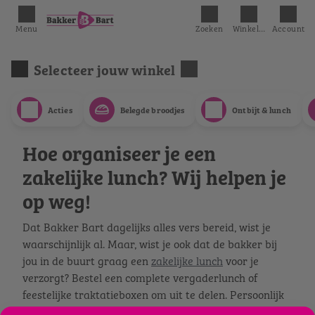
Menu
Zoeken
Winkelmandje
Account
Selecteer jouw winkel
Acties
Belegde broodjes
Ontbijt & lunch
Hoe organiseer je een
zakelijke lunch? Wij helpen je
op weg!
Dat Bakker Bart dagelijks alles vers bereid, wist je
waarschijnlijk al. Maar, wist je ook dat de bakker bij
jou in de buurt graag een
zakelijke lunch
voor je
verzorgt? Bestel een complete vergaderlunch of
feestelijke traktatieboxen om uit te delen. Persoonlijk
bij je langs gebracht of op te halen in de winkel, net