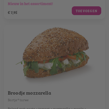
Nieuw in het assortiment!
TOEVOEGEN
€ 7,95
Broodje mozzarella
Bartje® tarwe
Belegd met: pesto • tomaat • mozzarella • rucola •