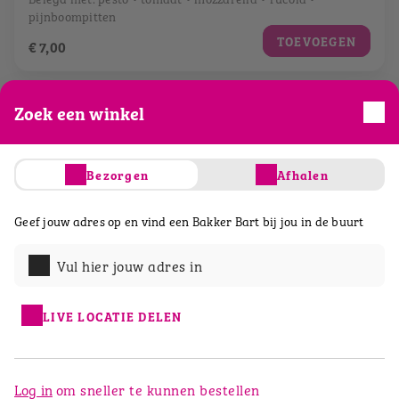
pijnboompitten
TOEVOEGEN
€ 7,00
Zoek een winkel
Bezorgen
Afhalen
Geef jouw adres op en vind een Bakker Bart bij jou in de buurt
Vul hier jouw adres in
LIVE LOCATIE DELEN
Broodje krokante kip
Bartje® mais
Log in
om sneller te kunnen bestellen
Belegd met: guacamole • ijsbergsla • tomaat •