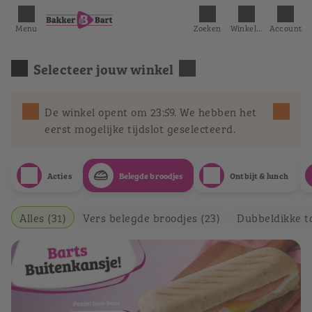
Menu
Zoeken
Winkelmandje
Account
Selecteer jouw winkel
De winkel opent om 23:59. We hebben het
eerst mogelijke tijdslot geselecteerd.
Acties
Belegde broodjes
Ontbijt & lunch
Alles (31)
Vers belegde broodjes (23)
Dubbeldikke tos