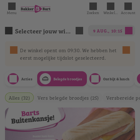
Menu
Zoeken
Winkelmandje
Account
Selecteer jouw winkel
9 AUG., 10:15
De winkel opent om 09:30. We hebben het
eerst mogelijke tijdslot geselecteerd.
Acties
Belegde broodjes
Ontbijt & lunch
Alles (32)
Vers belegde broodjes (25)
Versbereide pa