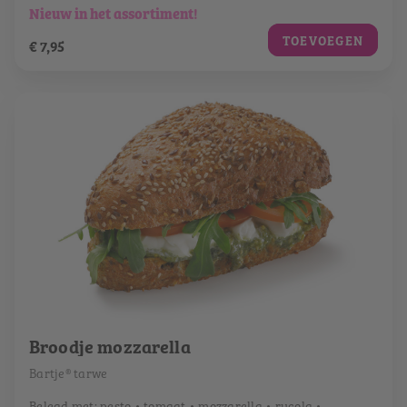
Nieuw in het assortiment!
TOEVOEGEN
€ 7,95
Broodje mozzarella
Bartje® tarwe
Belegd met: pesto • tomaat • mozzarella • rucola •