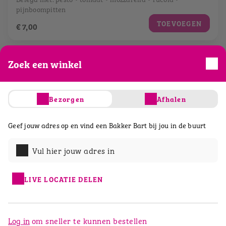
pijnboompitten
TOEVOEGEN
€ 7,00
Zoek een winkel
Bezorgen
Afhalen
Geef jouw adres op en vind een Bakker Bart bij jou in de buurt
Vul hier jouw adres in
LIVE LOCATIE DELEN
Broodje krokante kip
Bartje® mais
Log in
om sneller te kunnen bestellen
Belegd met: guacamole • ijsbergsla • tomaat •