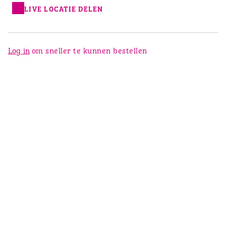
LIVE LOCATIE DELEN
Log in
om sneller te kunnen bestellen
Muffins 2 voor maar €3,-
Barts Buitenkansje: nu twee muffins naar keuze voor maar
€3,-. Haal de lekkerste muffins nu in huis!
€ 4,50
TOEVOEGEN
€ 3,00