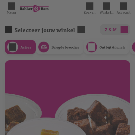
Menu
Zoeken
Winkelmandje
Account
Selecteer jouw winkel
Z.S.M.
Acties
Belegde broodjes
Ontbijt & lunch