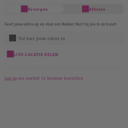
Bezorgen
Afhalen
Je hebt nog geen producten in je winkelwagen
Totaal
€ 0,00
Geef jouw adres op en vind een Bakker Bart bij jou in de buurt
Verder winkelen
Afrekenen
Vul hier jouw adres in
Bestellen bij Bakker Bart
Vlissingen
LIVE LOCATIE DELEN
Terug naar het winkeloverzicht
Log in
om sneller te kunnen bestellen
Bakker Bart Vlissingen
Lange Zelke 91
4381 EZ
Vlissingen