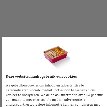
[productinformationlabel]
[productpartial_productinformation_cancelbtn]
[productpartial_productinformation_okbtn]
[productinformationlabel]
[productpartial_productinformation_cancelbtn]
[productpartial_productinformation_okbtn]
[productinformationlabel]
Deze website maakt gebruik van cookies
We gebruiken cookies om inhoud en advertenties te
[productpartial_productinformation_cancelbtn]
personaliseren, sociale mediafuncties aan te bieden en ons
[productpartial_productinformation_okbtn]
verkeer te analyseren. We delen ook informatie over uw gebruik
van onze site met onze sociale media-, advertentie- en
[productinformationlabel]
analysepartners, die deze informatie kunnen combineren met