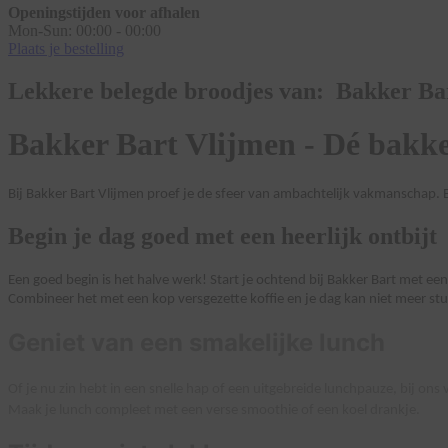
Openingstijden voor afhalen
Mon-Sun:
00:00 - 00:00
Plaats je bestelling
Lekkere belegde broodjes van: Bakker Ba
Bakker Bart Vlijmen - Dé bakke
Bij Bakker Bart Vlijmen proef je de sfeer van ambachtelijk vakmanschap. 
Begin je dag goed met een heerlijk ontbijt
Een goed begin is het halve werk! Start je ochtend bij Bakker Bart met e
Combineer het met een kop versgezette koffie en je dag kan niet meer st
Geniet van een smakelijke lunch
Of je nu zin hebt in een snelle hap of een uitgebreide lunchpauze, bij ons 
Maak je lunch compleet met een verse smoothie of een koel drankje.