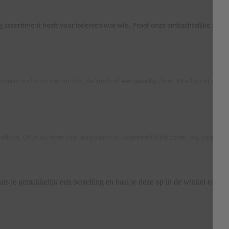
k
assortiment heeft voor iedereen wat wils. Proef onze ambachtelijke appelt
loerbrood voor het ontbijt, de lunch of een gezellig diner. Ons brood wordt
om. Of je nu even snel langskomt of uitgebreid blijft zitten, wij zorgen er
ats je gemakkelijk een bestelling en haal je deze op in de winkel of laa