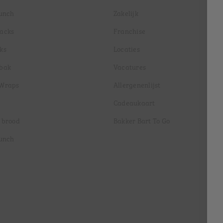
lunch
Zakelijk
nacks
Franchise
ks
Locaties
ebak
Vacatures
 Wraps
Allergenenlijst
Cadeaukaart
 brood
Bakker Bart To Go
lunch