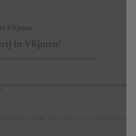
rt Vlijmen
rij in Vlijmen!
Elke dag bakken wij met liefde de lekkerste producten.
en vers ontbijt zoals een croissant met ham en kaas. Liever een zoete start
uk!
vind je de lekkerste
lunch
opties. Wat dacht je van een baguette kippendij?