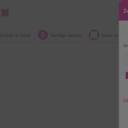
Z
Ontbijt & lunch
Hartige snacks
Zoete snack
Ge
Lo