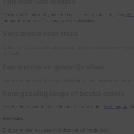
Tijd voor iets lekkers
Een kop koffie smaakt nóg beter met een lekkere traktatie erbij. Ons
geba
momentje voor jezelf? Trakteer jezelf op iets lekkers!
Vers brood voor thuis
De geur van vers brood vult onze bakkerij de hele dag. Haal een volkoren v
topkwaliteit.
Een warme en gastvrije sfeer
De ondernemer en het team van Bakker Bart Vlijmen heten je van harte welk
Kom gezellig langs of bestel online
Bestel je liever vanuit huis? Dat kan! Via onze online
bestelpagina
pla
Recensies:
Er zijn nog geen recensies over deze winkel beschikbaar.