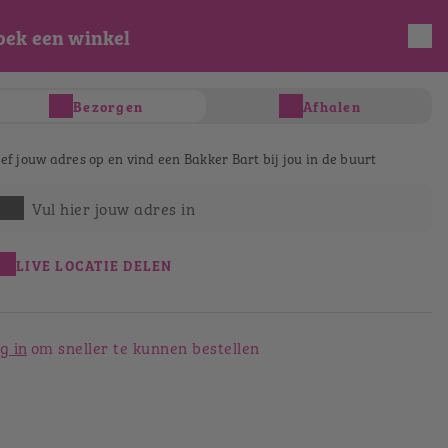
oek een winkel
INLOGGEN
REGISTREREN
Bezorgen
Afhalen
s
Taart & gebak
Salades & Wraps
D
ef jouw adres op en vind een Bakker Bart bij jou in de buurt
Vul hier jouw adres in
LIVE LOCATIE DELEN
g in
om sneller te kunnen bestellen