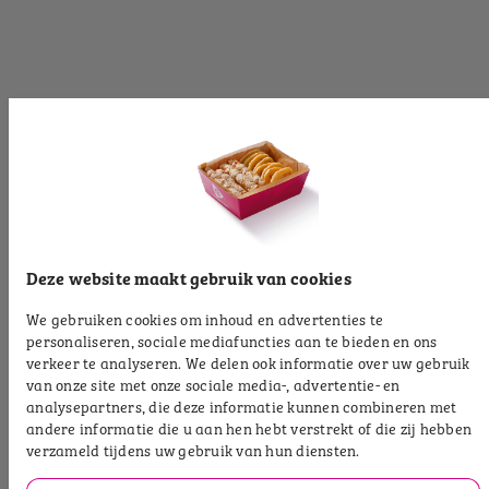
[productpartial_productinformation_cancelbtn]
[productpartial_productinformation_okbtn]
[productinformationlabel]
[productpartial_productinformation_cancelbtn]
[productpartial_productinformation_okbtn]
[productinformationlabel]
Deze website maakt gebruik van cookies
We gebruiken cookies om inhoud en advertenties te
[productpartial_productinformation_cancelbtn]
personaliseren, sociale mediafuncties aan te bieden en ons
[productpartial_productinformation_okbtn]
verkeer te analyseren. We delen ook informatie over uw gebruik
van onze site met onze sociale media-, advertentie- en
[productinformationlabel]
analysepartners, die deze informatie kunnen combineren met
andere informatie die u aan hen hebt verstrekt of die zij hebben
verzameld tijdens uw gebruik van hun diensten.
[productpartial_productinformation_cancelbtn]