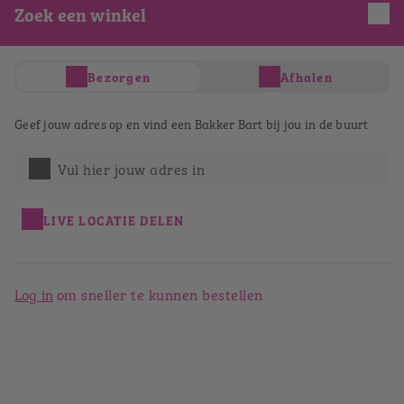
Zoek een winkel
Je hebt nog geen producten in je winkelwagen
Totaal
€ 0,00
Bezorgen
Afhalen
Verder winkelen
Afrekenen
Geef jouw adres op en vind een Bakker Bart bij jou in de buurt
Bestellen bij Bakker Bart
Sittard
Vul hier jouw adres in
Terug naar het winkeloverzicht
LIVE LOCATIE DELEN
Log in
om sneller te kunnen bestellen
Bakker Bart Sittard
Limbrichterstraat 66
6131 EE
Sittard