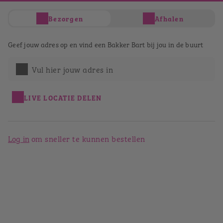
Je hebt nog geen producten in je winkelwagen
Bezorgen
Afhalen
Totaal
€ 0,00
Verder winkelen
Geef jouw adres op en vind een Bakker Bart bij jou in de buurt
Afrekenen
Vul hier jouw adres in
Bestellen bij Bakker Bart Goes
LIVE LOCATIE DELEN
Terug naar het winkeloverzicht
Log in
om sneller te kunnen bestellen
Bakker Bart Goes
St. Andriaanstraat 1
4461 JC
Goes
(0113) 21 68 60
Bekijk op de kaart