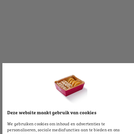
[productinformationlabel]
[productpartial_productinformation_cancelbtn]
[productpartial_productinformation_okbtn]
[productinformationlabel]
[productpartial_productinformation_cancelbtn]
[productpartial_productinformation_okbtn]
[productinformationlabel]
Deze website maakt gebruik van cookies
We gebruiken cookies om inhoud en advertenties te
[productpartial_productinformation_cancelbtn]
personaliseren, sociale mediafuncties aan te bieden en ons