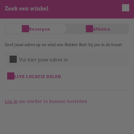
Zoek een winkel
Je hebt nog geen producten in je winkelwagen
Totaal
€ 0,00
Verder winkelen
Bezorgen
Afhalen
Afrekenen
Bestellen bij Bakker Bart
Geef jouw adres op en vind een Bakker Bart bij jou in de buurt
Eindhoven Demer
Vul hier jouw adres in
Terug naar het winkeloverzicht
LIVE LOCATIE DELEN
Log in
om sneller te kunnen bestellen
Bakker Bart Eindhoven Demer
Demer 21
5611 AN
Eindhoven