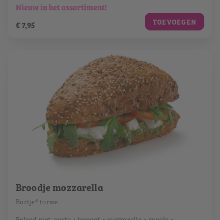
Nieuw in het assortiment!
TOEVOEGEN
€ 7,95
Broodje mozzarella
Bartje® tarwe
Belegd met: pesto • tomaat • mozzarella • rucola •