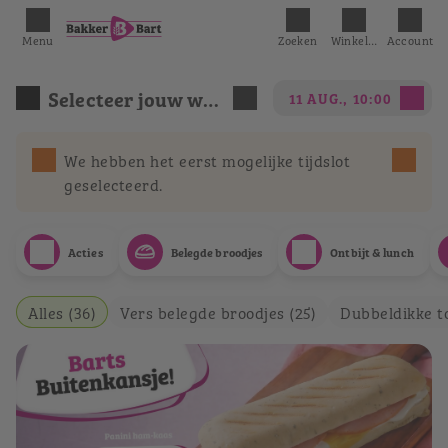
Menu
Zoeken
Winkelmandje
Account
Selecteer jouw winkel
11 AUG., 10:00
We hebben het eerst mogelijke tijdslot
geselecteerd.
Acties
Belegde broodjes
Ontbijt & lunch
Alles (36)
Vers belegde broodjes (25)
Dubbeldikke tos