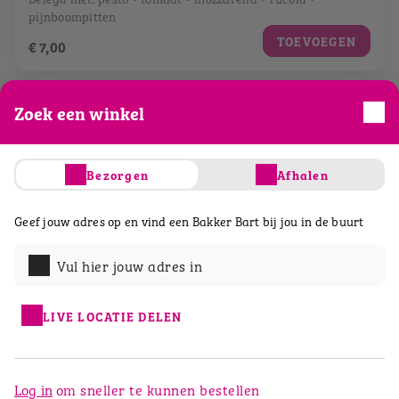
pijnboompitten
TOEVOEGEN
€ 7,00
Zoek een winkel
Bezorgen
Afhalen
Geef jouw adres op en vind een Bakker Bart bij jou in de buurt
Vul hier jouw adres in
LIVE LOCATIE DELEN
Broodje krokante kip
Bartje® mais
Log in
om sneller te kunnen bestellen
Belegd met: guacamole • ijsbergsla • tomaat •